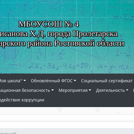
МБОУСОШ № 4
исанова Х.Д. города Пролетарска
арского района Ростовской области
Моя школа"
Обновлённый ФГОС
Социальный сертификат 
ационная безопасность
Мероприятия
Деятельность
одействие коррупции
, парни!"