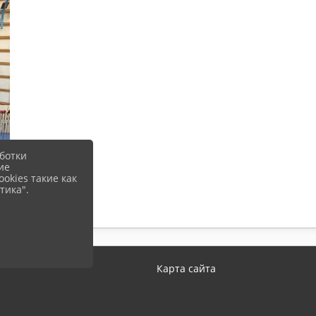
ботки
ие
okies такие как
тика".
Карта сайта