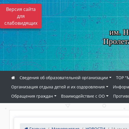
Версия сайта
для
слабовидящих
им. Н
Пролет
Сведения об образовательной организации
ТОР "
Организация отдыха детей и их оздоровления
Информ
Обращения граждан
Взаимодействие с ОО
Против
Главная
Мероприятия
НОВОСТИ
"А ну-ка