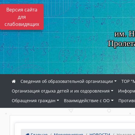
Версия сайта
для
слабовидящих
им. Н
Пролет
Сведения об образовательной организации
ТОР "
Организация отдыха детей и их оздоровления
Информ
Обращения граждан
Взаимодействие с ОО
Против
Главная
Мероприятия
НОВОСТИ
Неделя 