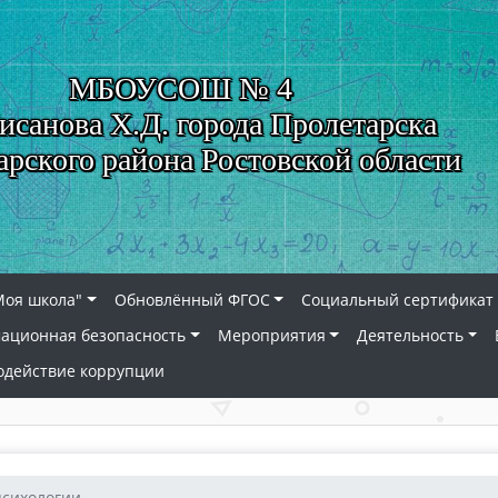
МБОУСОШ № 4
исанова Х.Д. города Пролетарска
арского района Ростовской области
Моя школа"
Обновлённый ФГОС
Социальный сертификат 
ационная безопасность
Мероприятия
Деятельность
одействие коррупции
психологии