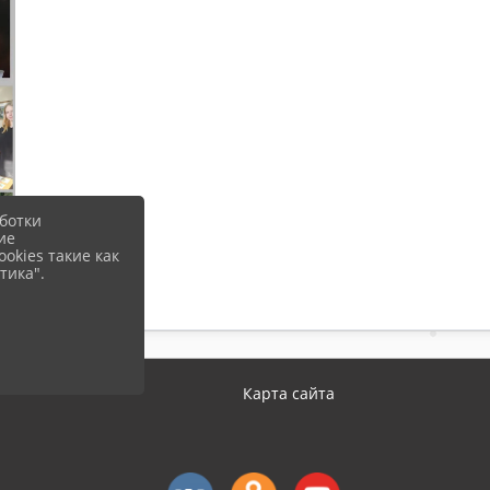
ботки
ие
okies такие как
тика".
Карта сайта