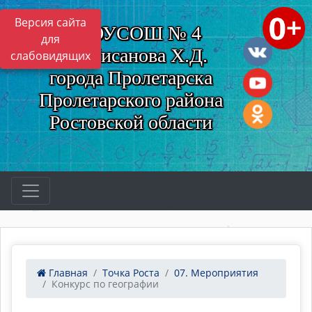
Версия сайта
МБОУСОШ № 4
для
им. Нисанова Х.Д.
слабовидящих
города Пролетарска
Пролетарского района
Ростовской области
Главная
Точка Роста
07. Мероприятия
Конкурс по географии