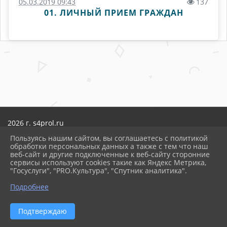
05.03.2019 09:43
137
01. ЛИЧНЫЙ ПРИЕМ ГРАЖДАН
2026 г. s4prol.ru
Вход
Пользуясь нашим сайтом, вы соглашаетесь с политикой
Карта сайта
обработки персональных данных а также с тем что наш
Политика обработки персональных данных
веб-сайт и другие подключенные к веб-сайту сторонние
сервисы используют cookies такие как Яндекс Метрика,
Сделано на KubCMS
"Госуслуги", "PRO.Культура", "Спутник аналитика".
Разработка и поддержка
Подробнее
ᐃ
Подтверждаю