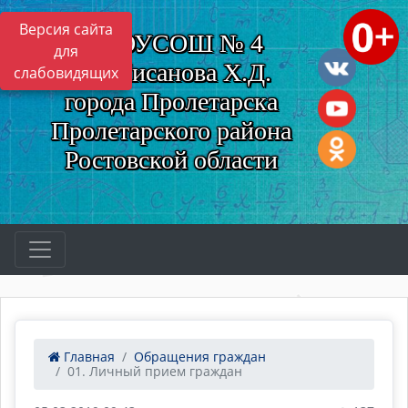
Версия сайта
МБОУСОШ № 4
для
им. Нисанова Х.Д.
слабовидящих
города Пролетарска
Пролетарского района
Ростовской области
Главная
Обращения граждан
01. Личный прием граждан