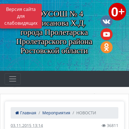
Версия сайта
МБОУСОШ № 4
для
им. Нисанова Х.Д.
слабовидящих
города Пролетарска
Пролетарского района
Ростовской области
Главная
Мероприятия
НОВОСТИ
03.11.2015 13:14
36811