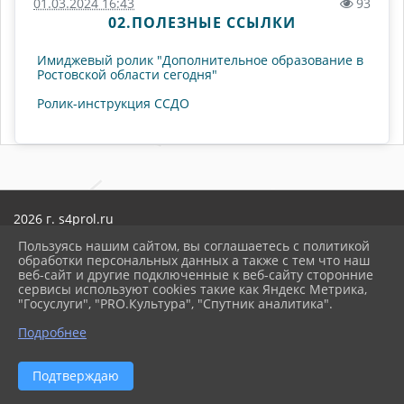
01.03.2024 16:43
93
02.ПОЛЕЗНЫЕ ССЫЛКИ
Имиджевый ролик "Дополнительное образование в
Ростовской области сегодня"
Ролик-инструкция ССДО
2026 г. s4prol.ru
Вход
Пользуясь нашим сайтом, вы соглашаетесь с политикой
Карта сайта
обработки персональных данных а также с тем что наш
Политика обработки персональных данных
веб-сайт и другие подключенные к веб-сайту сторонние
сервисы используют cookies такие как Яндекс Метрика,
Сделано на KubCMS
"Госуслуги", "PRO.Культура", "Спутник аналитика".
Разработка и поддержка
Подробнее
ᐃ
Подтверждаю