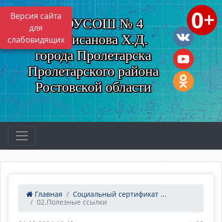
Версия сайта
МБОУСОШ № 4
для
им. Нисанова Х.Д.
слабовидящих
города Пролетарска
Пролетарского района
Ростовской области
Главная
Социальный сертификат ...
02.Полезные ссылки