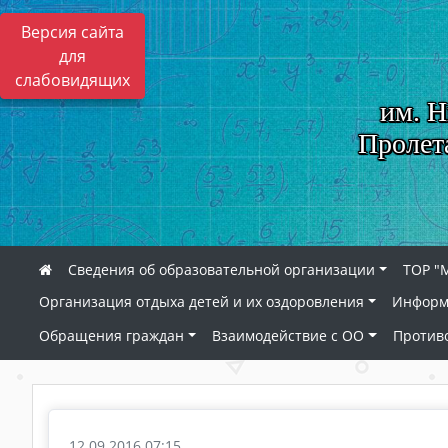
Версия сайта
для
слабовидящих
им. Н
Пролет
Сведения об образовательной организации
ТОР "
Организация отдыха детей и их оздоровления
Информ
Обращения граждан
Взаимодействие с ОО
Против
12.09.2016 07:15