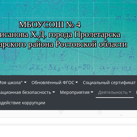
МБОУСОШ № 4
исанова Х.Д. города Пролетарска
арского района Ростовской области
Моя школа"
Обновлённый ФГОС
Социальный сертификат 
ационная безопасность
Мероприятия
Деятельность
одействие коррупции