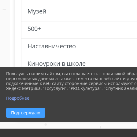
Музей
500+
Наставничество
Киноуроки в школе
Пользуясь нашим сайтом, вы соглашаетесь с политикой обра
персональных данных а также с тем что наш веб-сайт и друг
Штаб воспитательной работы
подключенные к веб-сайту сторонние сервисы используют co
Яндекс Метрика, "Госуслуги", "PRO.Культура", "Спутник анали
Подробнее
1
2
»
Подтверждаю