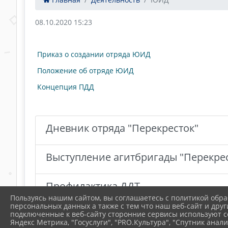
08.10.2020 15:23
Приказ о создании отряда ЮИД
Положение об отряде ЮИД
Концепция ПДД
Дневник отряда "Перекресток"
Выступление агитбригады "Перекре
Профилактика ДДТ
Пользуясь нашим сайтом, вы соглашаетесь с политикой обра
персональных данных а также с тем что наш веб-сайт и друг
подключенные к веб-сайту сторонние сервисы используют co
Яндекс Метрика, "Госуслуги", "PRO.Культура", "Спутник анали