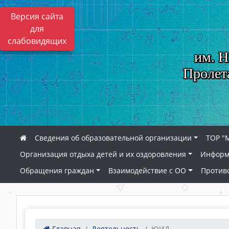
Версия сайта
для
слабовидящих
им. Н
Пролет
Сведения об образовательной организации
ТОР "
Организация отдыха детей и их оздоровления
Информ
Обращения граждан
Взаимодействие с ОО
Против
Главная
Деятельность
ЮИД