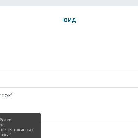
ЮИД
сток"
ботки
ие
okies такие как
тика".