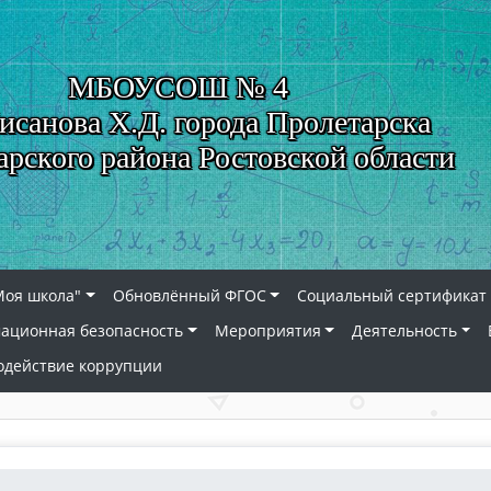
МБОУСОШ № 4
исанова Х.Д. города Пролетарска
арского района Ростовской области
Моя школа"
Обновлённый ФГОС
Социальный сертификат 
ационная безопасность
Мероприятия
Деятельность
одействие коррупции