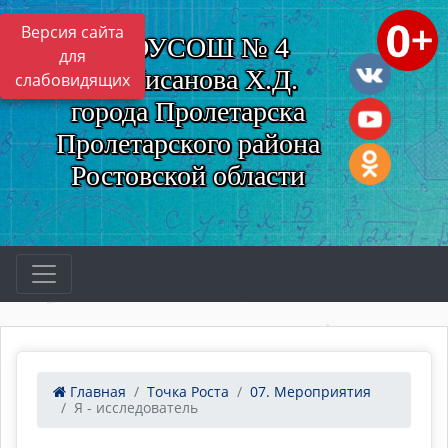
Версия сайта
МБОУСОШ № 4
для
им. Нисанова Х.Д.
слабовидящих
города Пролетарска
Пролетарского района
Ростовской области
Главная
Точка Роста
07. Мероприятия
Я - исследователь