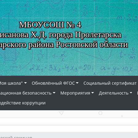
МБОУСОШ № 4
исанова Х.Д. города Пролетарска
арского района Ростовской области
Моя школа"
Обновлённый ФГОС
Социальный сертификат 
ационная безопасность
Мероприятия
Деятельность
одействие коррупции
еский семинар