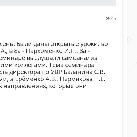
45
день. Были даны открытые уроки: во
А., в 8а - Пархоменко И.П., 8а -
а семинаре выслушали самоанализ
шими коллегами. Тема семинара
ль директора по УВР Баланина С.В.
, а Ерёменко А.В., Пермякова Н.Е.,
х направлениях, которые они