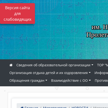
Версия сайта
для
слабовидящих
им. Н
Пролет
Сведения об образовательной организации
ТОР "
Организация отдыха детей и их оздоровления
Информ
Обращения граждан
Взаимодействие с ОО
Против
Главная
Мероприятия
НОВОСТИ
Методич