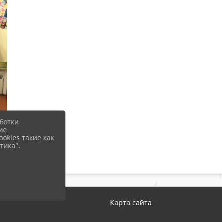
ботки
ие
okies такие как
тика".
Карта сайта