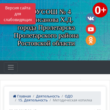
Версия сайта
МБОУСОШ № 4
для
им. Нисанова Х.Д.
слабовидящих
города Пролетарска
Пролетарского района
Ростовской области
Главная
Деятельность
ОДО
15. Деятельность
Методическая копилка