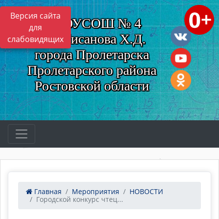
Версия сайта
МБОУСОШ № 4
для
им. Нисанова Х.Д.
слабовидящих
города Пролетарска
Пролетарского района
Ростовской области
Главная
Мероприятия
НОВОСТИ
Городской конкурс чтец...