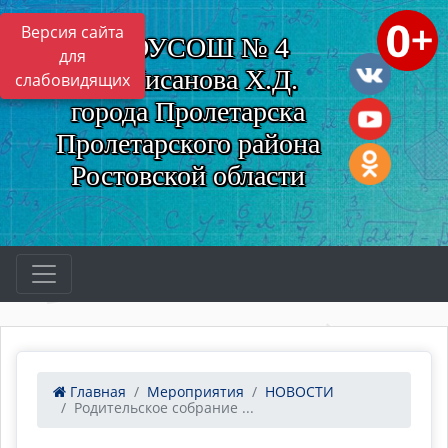
Версия сайта
МБОУСОШ № 4
для
им. Нисанова Х.Д.
слабовидящих
города Пролетарска
Пролетарского района
Ростовской области
Главная
Мероприятия
НОВОСТИ
Родительское собрание ...