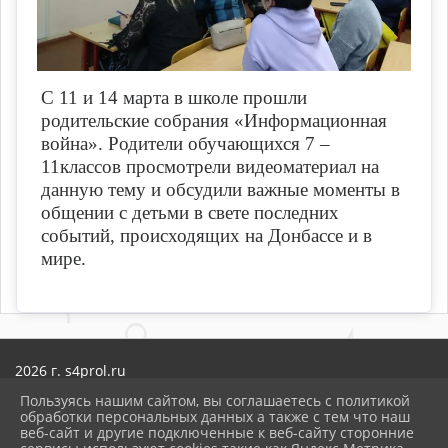
С 11 и 14 марта в школе прошли
родительские собрания «Информационная
война». Родители обучающихся 7 –
11классов просмотрели видеоматериал на
данную тему и обсудили важные моменты в
общении с детьми в свете последних
событий, происходящих на Донбассе и в
мире.
2026 г. s4prol.ru
Вход
Пользуясь нашим сайтом, вы соглашаетесь с политикой
Карта сайта
обработки персональных данных а также с тем что наш
Политика обработки персональных данных
веб-сайт и другие подключенные к веб-сайту сторонние