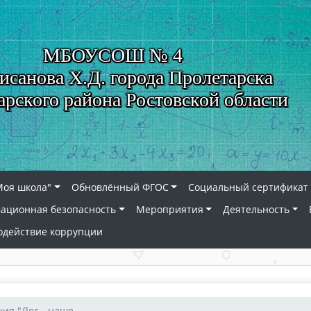
МБОУСОШ № 4
исанова Х.Д. города Пролетарска
арского района Ростовской области
Моя школа"
Обновлённый ФГОС
Социальный сертификат 
ационная безопасность
Мероприятия
Деятельность
одействие коррупции
ия "Лес - наше...