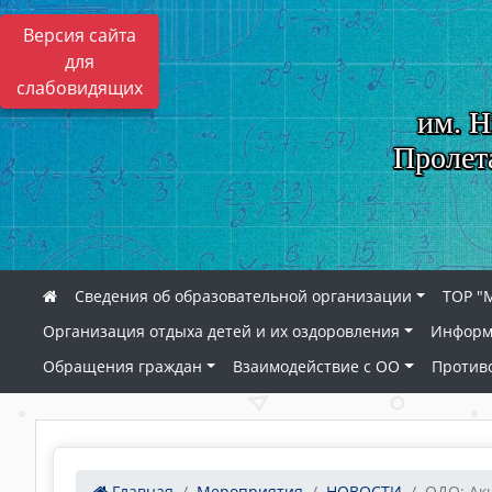
Версия сайта
для
слабовидящих
им. Н
Пролет
Сведения об образовательной организации
ТОР "
Организация отдыха детей и их оздоровления
Информ
Обращения граждан
Взаимодействие с ОО
Против
Главная
Мероприятия
НОВОСТИ
ОДО: Акц