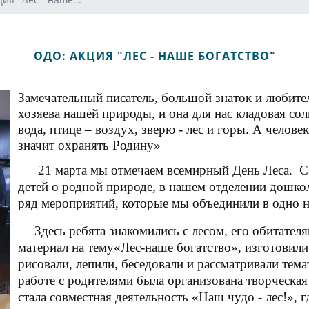
ОДО: АКЦИЯ "ЛЕС - НАШЕ БОГАТСТВО"
Замечательный писатель, большой знаток и любит
хозяева нашей природы, и она для нас кладовая со
вода, птице – воздух, зверю - лес и горы. А челов
значит охранять Родину»
21 марта мы отмечаем всемирный День Леса. С
детей о родной природе, в нашем отделении дошко
ряд мероприятий, которые мы объединили в одно не
Здесь ребята знакомились с лесом, его обитате
материал на тему«Лес-наше богатство», изготови
рисовали, лепили, беседовали и рассматривали тем
работе с родителями была организована творческая
стала совместная деятельность «Наш чудо - лес!», 