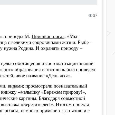
27
ель природы М.
Пришвин писал
: «Мы -
лнца с великими сокровищами жизни. Рыбе -
еку нужна Родина. И охранять природу –
 целью обогащения и систематизации знаний
льного образования в этот день был проведен
затейливое название «День леса».
лями, видами; просмотрели познавательный
ли книжку –малышку «Бережём природу!»,
атические картины. Благодаря совместной
 выставка «Берегите лес!». Итогом проекта
где ребята, немного применив фантазию и с