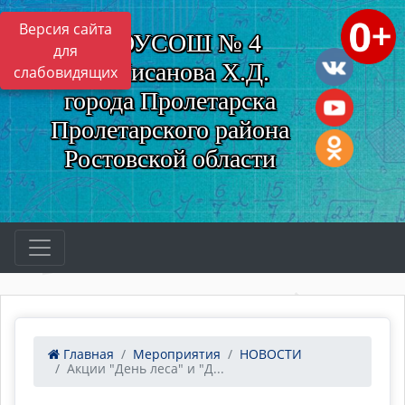
Версия сайта
МБОУСОШ № 4
для
им. Нисанова Х.Д.
слабовидящих
города Пролетарска
Пролетарского района
Ростовской области
Главная
Мероприятия
НОВОСТИ
Акции "День леса" и "Д...