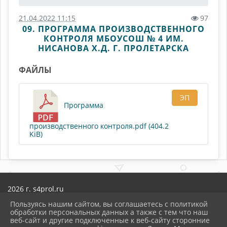
21.04.2022 11:15
97
09. ПРОГРАММА ПРОИЗВОДСТВЕННОГО
КОНТРОЛЯ МБОУСОШ № 4 ИМ.
НИСАНОВА Х.Д. Г. ПРОЛЕТАРСКА
ФАЙЛЫ
ЭП
Программа
производственного контроля.pdf (404.2
KiB)
2026 г. s4prol.ru
Вход
Пользуясь нашим сайтом, вы соглашаетесь с политикой
Карта сайта
обработки персональных данных а также с тем что наш
Политика обработки персональных данных
веб-сайт и другие подключенные к веб-сайту сторонние