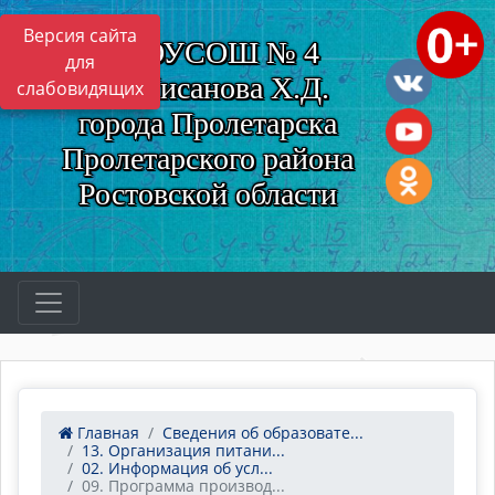
Версия сайта
МБОУСОШ № 4
для
им. Нисанова Х.Д.
слабовидящих
города Пролетарска
Пролетарского района
Ростовской области
Главная
Сведения об образовате...
13. Организация питани...
02. Информация об усл...
09. Программа производ...