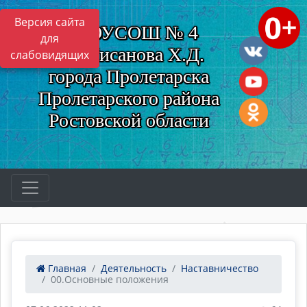
Версия сайта
МБОУСОШ № 4
для
им. Нисанова Х.Д.
слабовидящих
города Пролетарска
Пролетарского района
Ростовской области
Главная
Деятельность
Наставничество
00.Основные положения