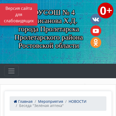
Версия сайта
МБОУСОШ № 4
для
им. Нисанова Х.Д.
слабовидящих
города Пролетарска
Пролетарского района
Ростовской области
Главная
Мероприятия
НОВОСТИ
Беседа "Зелёная аптека"