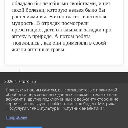
обладало бы лечебными свойствами, и нет
такой болезни, которую нельзя было бы
растениями вылечить» гласит восточная
мудрость. В отрядах посмотрели
презентацию, дети отгадывали загадки про
аптеку в природе. А потом ребята
поделились , как они применяли в своей
жизни аптечные травы.
2026 г. s4prol.ru
Вход
Пользуясь нашим сайтом, вы соглашаетесь с политикой
Карта сайта
обработки персональных данных а также с тем что наш
Политика обработки персональных данных
веб-сайт и другие подключенные к веб-сайту сторонние
сервисы используют cookies такие как Яндекс Метрика,
Сделано на KubCMS
"Госуслуги", "PRO.Культура", "Спутник аналитика".
Разработка и поддержка
Подробнее
ᐃ