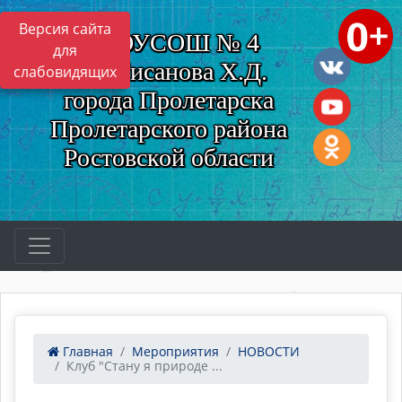
Версия сайта
МБОУСОШ № 4
для
им. Нисанова Х.Д.
слабовидящих
города Пролетарска
Пролетарского района
Ростовской области
Главная
Мероприятия
НОВОСТИ
Клуб "Стану я природе ...