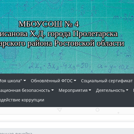
МБОУСОШ № 4
исанова Х.Д. города Пролетарска
арского района Ростовской области
Моя школа"
Обновлённый ФГОС
Социальный сертификат 
ационная безопасность
Мероприятия
Деятельность
одействие коррупции
енная линейка....