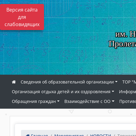
Версия сайта
для
слабовидящих
им. Н
Пролет
Сведения об образовательной организации
ТОР "
Организация отдыха детей и их оздоровления
Информ
Обращения граждан
Взаимодействие с ОО
Против
Главная
Мероприятия
НОВОСТИ
Торжеств