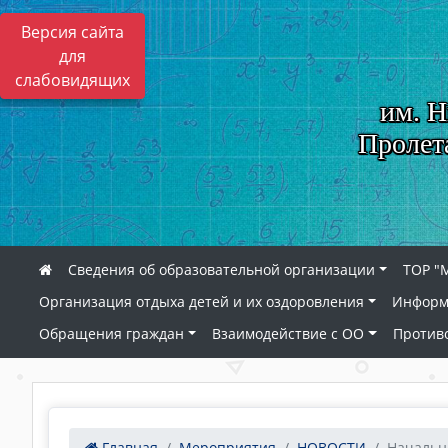
Версия сайта
для
слабовидящих
им. Н
Пролет
Сведения об образовательной организации
ТОР "
Организация отдыха детей и их оздоровления
Информ
Обращения граждан
Взаимодействие с ОО
Против
Главная
Мероприятия
НОВОСТИ
Начальна