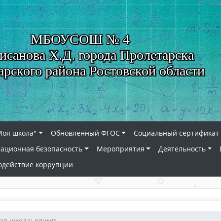
МБОУСОШ № 4
исанова Х.Д. города Пролетарска
арского района Ростовской области
Моя школа"
Обновлённый ФГОС
Социальный сертификат 
ационная безопасность
Мероприятия
Деятельность
одействие коррупции
я школа: олимп...