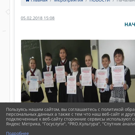
05.02.2018 15:08
НА
Пользуясь нашим сайтом, вы соглашаетесь с политикой обра
персональных данных а также с тем что наш веб-сайт и друг
подключенные к веб-сайту сторонние сервисы используют co
Яндекс Метрика, "Госуслуги", "PRO.Культура", "Спутник анали
Подробнее