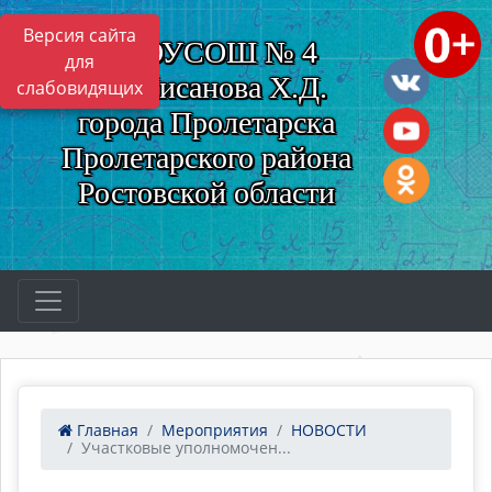
Версия сайта
МБОУСОШ № 4
для
им. Нисанова Х.Д.
слабовидящих
города Пролетарска
Пролетарского района
Ростовской области
Главная
Мероприятия
НОВОСТИ
Участковые уполномочен...