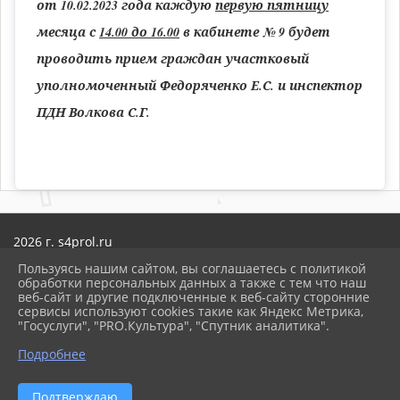
от 10.02.2023 года каждую
первую пятницу
месяца с
14.00 до 16.00
в кабинете № 9 будет
проводить прием граждан участковый
уполномоченный Федоряченко Е.С. и инспектор
ПДН Волкова С.Г.
2026 г. s4prol.ru
Вход
Пользуясь нашим сайтом, вы соглашаетесь с политикой
Карта сайта
обработки персональных данных а также с тем что наш
Политика обработки персональных данных
веб-сайт и другие подключенные к веб-сайту сторонние
сервисы используют cookies такие как Яндекс Метрика,
Сделано на KubCMS
"Госуслуги", "PRO.Культура", "Спутник аналитика".
Разработка и поддержка
Подробнее
ᐃ
Подтверждаю