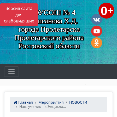
Версия сайта
МБОУСОШ № 4
для
им. Нисанова Х.Д.
слабовидящих
города Пролетарска
Пролетарского района
Ростовской области
Главная
Мероприятия
НОВОСТИ
Наш ученик - в Энцикло...