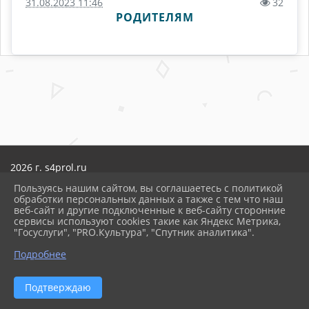
31.08.2023 11:46
32
РОДИТЕЛЯМ
2026 г. s4prol.ru
Вход
Пользуясь нашим сайтом, вы соглашаетесь с политикой
Карта сайта
обработки персональных данных а также с тем что наш
Политика обработки персональных данных
веб-сайт и другие подключенные к веб-сайту сторонние
сервисы используют cookies такие как Яндекс Метрика,
Сделано на KubCMS
"Госуслуги", "PRO.Культура", "Спутник аналитика".
Разработка и поддержка
Подробнее
ᐃ
Подтверждаю