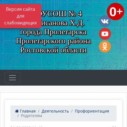
Версия сайта
МБОУСОШ № 4
для
им. Нисанова Х.Д.
слабовидящих
города Пролетарска
Пролетарского района
Ростовской области
Главная
Деятельность
Профориентация
Родителям