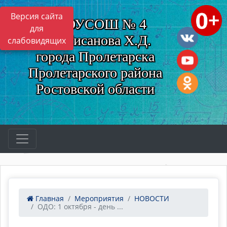
Версия сайта
МБОУСОШ № 4
для
им. Нисанова Х.Д.
слабовидящих
города Пролетарска
Пролетарского района
Ростовской области
Главная
Мероприятия
НОВОСТИ
ОДО: 1 октября - день ...