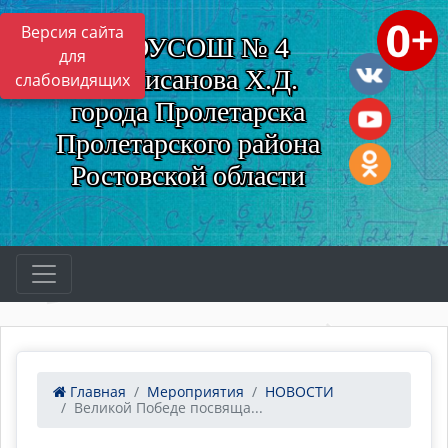
Версия сайта
МБОУСОШ № 4
для
им. Нисанова Х.Д.
слабовидящих
города Пролетарска
Пролетарского района
Ростовской области
Главная
Мероприятия
НОВОСТИ
Великой Победе посвяща...