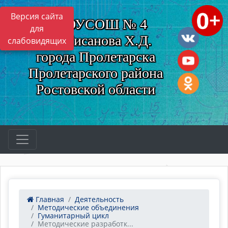
Версия сайта
МБОУСОШ № 4
для
им. Нисанова Х.Д.
слабовидящих
города Пролетарска
Пролетарского района
Ростовской области
Главная
Деятельность
Методические объединения
Гуманитарный цикл
Методические разработк...