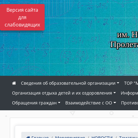
Версия сайта
для
слабовидящих
им. Н
Пролет
Сведения об образовательной организации
ТОР "
Организация отдыха детей и их оздоровления
Информ
Обращения граждан
Взаимодействие с ОО
Против
Главная
Мероприятия
НОВОСТИ
Тематиче