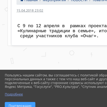
15.04.2018 23:02
С 9 по 12 апреля в рамках проекта
«Кулинарные традиции в семье», ит
среди участников клуба «Очаг».
Пользуясь нашим сайтом, вы соглашаетесь с политикой обра
персональных данных а также с тем что наш веб-сайт и друг
подключенные к веб-сайту сторонние сервисы используют co
Яндекс Метрика, "Госуслуги", "PRO.Культура", "Спутник анали
Подробнее
2026 г. s4prol.ru
Вход
Подтверждаю