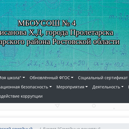
МБОУСОШ № 4
исанова Х.Д. города Пролетарска
арского района Ростовской области
Моя школа"
Обновлённый ФГОС
Социальный сертификат 
ационная безопасность
Мероприятия
Деятельность
одействие коррупции
ский семейный ...
Буклет "Семейные рецепты"