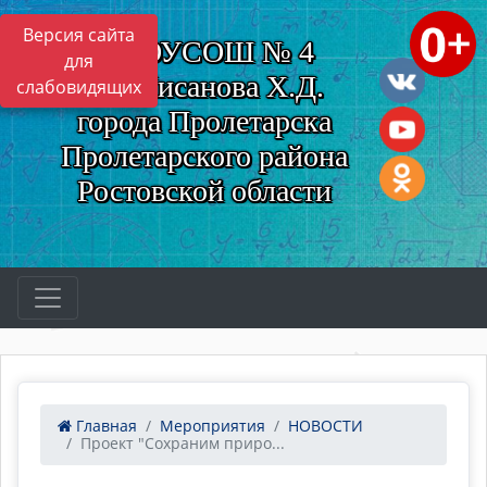
Версия сайта
МБОУСОШ № 4
для
им. Нисанова Х.Д.
слабовидящих
города Пролетарска
Пролетарского района
Ростовской области
Главная
Мероприятия
НОВОСТИ
Проект "Сохраним приро...