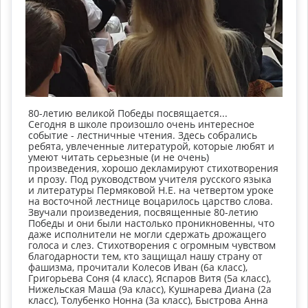
80-летию великой Победы посвящается...
Сегодня в школе произошло очень интересное
событие - лестничные чтения. Здесь собрались
ребята, увлеченные литературой, которые любят и
умеют читать серьезные (и не очень)
произведения, хорошо декламируют стихотворения
и прозу. Под руководством учителя русского языка
и литературы Пермяковой Н.Е. на четвертом уроке
на восточной лестнице воцарилось царство слова.
Звучали произведения, посвященные 80-летию
Победы и они были настолько проникновенны, что
даже исполнители не могли сдержать дрожащего
голоса и слез. Стихотворения с огромным чувством
благодарности тем, кто защищал нашу страну от
фашизма, прочитали Колесов Иван (6а класс),
Григорьева Соня (4 класс), Яспаров Витя (5а класс),
Нижельская Маша (9а класс), Кушнарева Диана (2а
класс), Толубенко Нонна (3а класс), Быстрова Анна