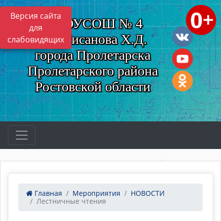
Версия сайта
МБОУСОШ № 4
для
им. Нисанова Х.Д.
слабовидящих
города Пролетарска
Пролетарского района
Ростовской области
Главная
Мероприятия
НОВОСТИ
Лестничные чтения