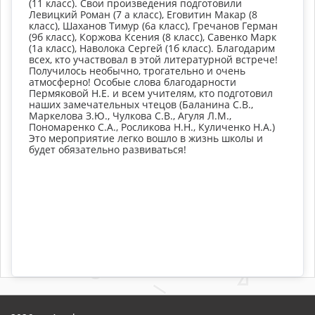
(11 класс). Свои произведения подготовили
Левицкий Роман (7 а класс), Еговитин Макар (8
класс), Шаханов Тимур (6а класс), Гречанов Герман
(9б класс), Коржова Ксения (8 класс), Савенко Марк
(1а класс), Наволока Сергей (1б класс). Благодарим
всех, кто участвовал в этой литературной встрече!
Получилось необычно, трогательно и очень
атмосферно! Особые слова благодарности
Пермяковой Н.Е. и всем учителям, кто подготовил
наших замечательных чтецов (Баланина С.В.,
Маркелова З.Ю., Чулкова С.В., Агуля Л.М.,
Пономаренко С.А., Росликова Н.Н., Куличенко Н.А.)
Это мероприятие легко вошло в жизнь школы и
будет обязательно развиваться!