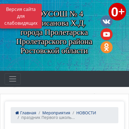
Версия сайта
МБОУСОШ № 4
для
им. Нисанова Х.Д.
слабовидящих
города Пролетарска
Пролетарского района
Ростовской области
Главная
Мероприятия
НОВОСТИ
праздник Первого школь...