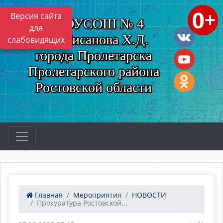
Версия сайта
МБОУСОШ № 4
для
им. Нисанова Х.Д.
слабовидящих
города Пролетарска
Пролетарского района
Ростовской области
Главная
Мероприятия
НОВОСТИ
Прокуратура Ростовской...