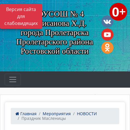
Версия сайта
МБОУСОШ № 4
для
им. Нисанова Х.Д.
слабовидящих
города Пролетарска
Пролетарского района
Ростовской области
Главная
Мероприятия
НОВОСТИ
Праздник Масленицы