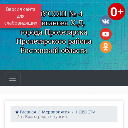
Версия сайта
МБОУСОШ № 4
для
им. Нисанова Х.Д.
слабовидящих
города Пролетарска
Пролетарского района
Ростовской области
Главная
Мероприятия
НОВОСТИ
г. Волгоград: экскурсия