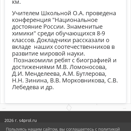
км.
Учителем Школьной О.А. проведена
конференция "Национальное
достояние России. Знаменитые
химики" среди обучающихся 8-9
классов. Докладчики рассказали о
вкладе наших соотечественников в
развитие мировой науки.
Познакомили ребят с биографией и
достижениями М.В. Ломоносова,
Д.И. Менделеева, А.М. Бутлерова,
Н.Н. Зинина, В.В. Морковникова, С.В.
Лебедева и др.
2026 г. s4prol.ru
Вход
Пользуясь нашим сайтом, вы соглашаетесь с политикой
Карта сайта