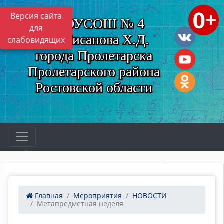
Версия сайта
МБОУСОШ № 4
для
им. Нисанова Х.Д.
слабовидящих
города Пролетарска
Пролетарского района
Ростовской области
Главная
Мероприятия
НОВОСТИ
Метапредметная неделя