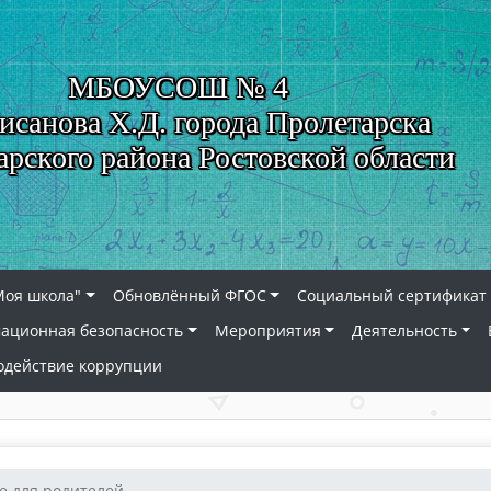
МБОУСОШ № 4
исанова Х.Д. города Пролетарска
арского района Ростовской области
Моя школа"
Обновлённый ФГОС
Социальный сертификат 
ационная безопасность
Мероприятия
Деятельность
одействие коррупции
 для родителей...