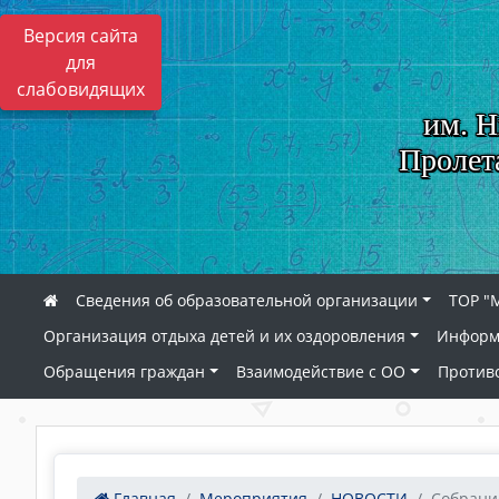
Версия сайта
для
слабовидящих
им. Н
Пролет
Сведения об образовательной организации
ТОР "
Организация отдыха детей и их оздоровления
Информ
Обращения граждан
Взаимодействие с ОО
Против
Главная
Мероприятия
НОВОСТИ
Собрание