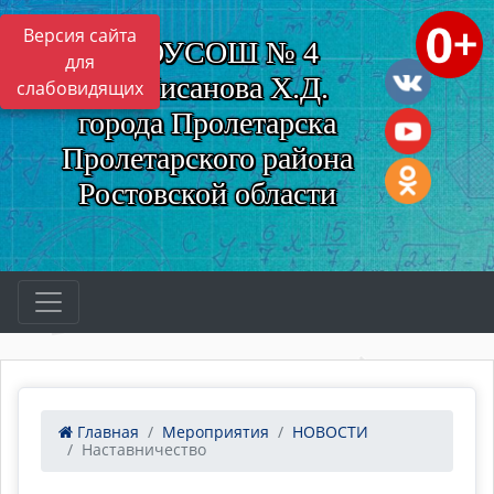
Версия сайта
МБОУСОШ № 4
для
им. Нисанова Х.Д.
слабовидящих
города Пролетарска
Пролетарского района
Ростовской области
Главная
Мероприятия
НОВОСТИ
Наставничество