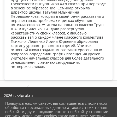
тревожности выпускников 4-го класса при переходе
в основное образование. Семинар открыла
директор школы, Татьяна Ильинична
Перевозникова, которая в своей речи рассказала о
перспективах, проблемах и рисках обучения
пятиклассников. Учителя начальных классов Труш
Д.А. и Куличенко Н.А. дали развернутую
характеристику своих классов, с любовью
рассказывая о каждом члене классного коллектива.
Психолог Лещенко Ирина Юрьевна обрисовала
картину уровня тревожности детей. Учителя
основной школы задали много заинтересованных
вопросов, определили график посещения уроков
учителей начальных классов для более детального
ознакомления с жизнью сегодняшних
четверокласников.
2026 г. s4prol.ru
Вход
Пользуясь нашим сайтом, вы соглашаетесь с политикой
Карта сайта
обработки персональных данных а также с тем что наш
Политика обработки персональных данных
веб-сайт и другие подключенные к веб-сайту сторонние
сервисы используют cookies такие как Яндекс Метрика,