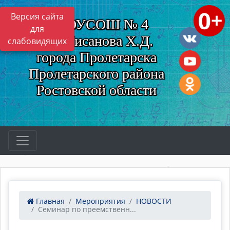
Версия сайта
МБОУСОШ № 4
для
им. Нисанова Х.Д.
слабовидящих
города Пролетарска
Пролетарского района
Ростовской области
Главная
Мероприятия
НОВОСТИ
Семинар по преемственн...