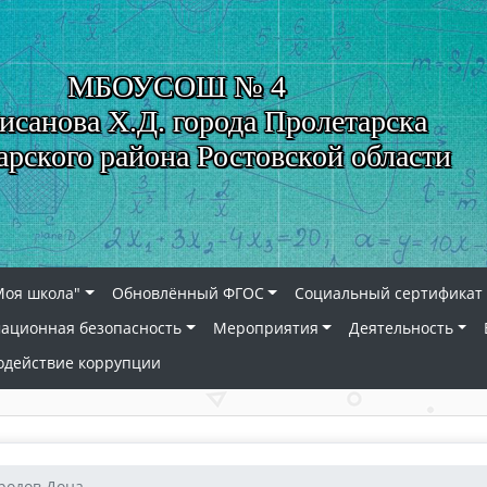
МБОУСОШ № 4
исанова Х.Д. города Пролетарска
арского района Ростовской области
Моя школа"
Обновлённый ФГОС
Социальный сертификат 
ационная безопасность
Мероприятия
Деятельность
одействие коррупции
родов Дона