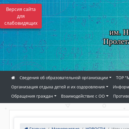
Версия сайта
для
слабовидящих
им. Н
Пролет
Сведения об образовательной организации
ТОР "
Организация отдыха детей и их оздоровления
Информ
Обращения граждан
Взаимодействие с ОО
Против
Главная
Мероприятия
НОВОСТИ
Игры на