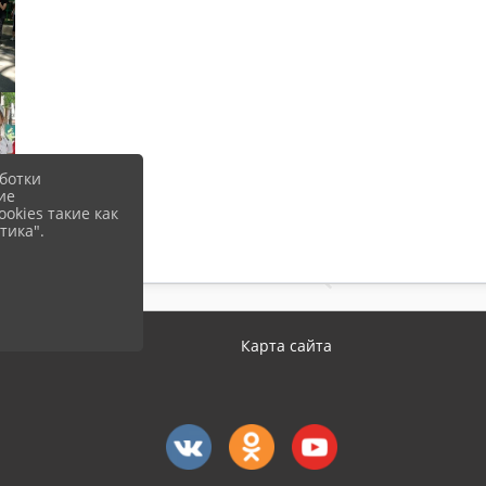
ботки
ие
okies такие как
тика".
Карта сайта