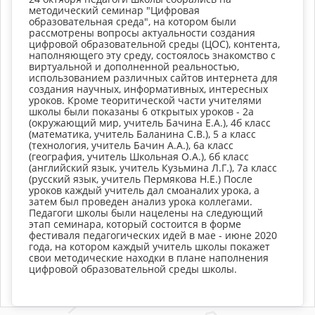
методический семинар "Цифровая
образовательная среда", на котором были
рассмотрены вопросы актуальности создания
цифровой образовательной среды (ЦОС), контента,
наполняющего эту среду, состоялось знакомство с
виртуальной и дополненной реальностью,
использованием различных сайтов интернета для
создания научных, информативных, интересных
уроков. Кроме теоритической части учителями
школы были показаны 6 открытых уроков - 2а
(окружающий мир, учитель Бачина Е.А.), 4б класс
(математика, учитель Баланина С.В.), 5 а класс
(технология, учитель Бачин А.А.), 6а класс
(география, учитель Школьная О.А.), 6б класс
(английский язык, учитель Кузьмина Л.Г.), 7а класс
(русский язык, учитель Пермякова Н.Е.) После
уроков каждый учитель дал смоаналих урока, а
затем был проведен анализ урока коллегами.
Педагоги школы были нацелены на следующий
этап семинара, который состоится в форме
фестиваля педагогических идей в мае - июне 2020
года, на котором каждый учитель школы покажет
свои методические находки в плане наполнения
цифровой образовательной среды школы.