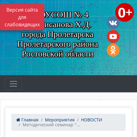
Версия сайта
МБОУСОШ № 4
для
им. Нисанова Х.Д.
слабовидящих
города Пролетарска
Пролетарского района
Ростовской области
Главная
Мероприятия
НОВОСТИ
Методический семинар "...