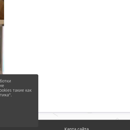
ботки
ие
okies такие как
тика".
Карта сайта