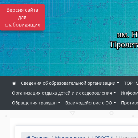
Версия сайта
для
слабовидящих
им. Н
Пролет
Сведения об образовательной организации
ТОР "
Организация отдыха детей и их оздоровления
Информ
Обращения граждан
Взаимодействие с ОО
Против
Главная
Мероприятия
НОВОСТИ
Игра-вик