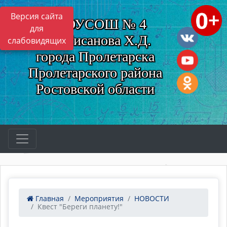
Версия сайта
МБОУСОШ № 4
для
им. Нисанова Х.Д.
слабовидящих
города Пролетарска
Пролетарского района
Ростовской области
Главная
Мероприятия
НОВОСТИ
Квест "Береги планету!"