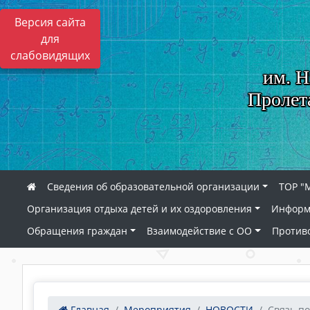
Версия сайта
для
слабовидящих
им. Н
Пролет
Сведения об образовательной организации
ТОР "
Организация отдыха детей и их оздоровления
Информ
Обращения граждан
Взаимодействие с ОО
Против
Главная
Мероприятия
НОВОСТИ
Связь п