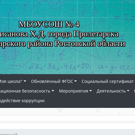
МБОУСОШ № 4
исанова Х.Д. города Пролетарска
арского района Ростовской области
Моя школа"
Обновлённый ФГОС
Социальный сертификат 
ационная безопасность
Мероприятия
Деятельность
одействие коррупции
околений.