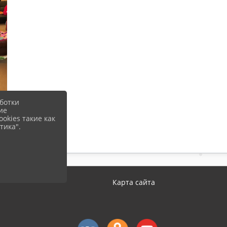
ботки
ие
okies такие как
тика".
Карта сайта