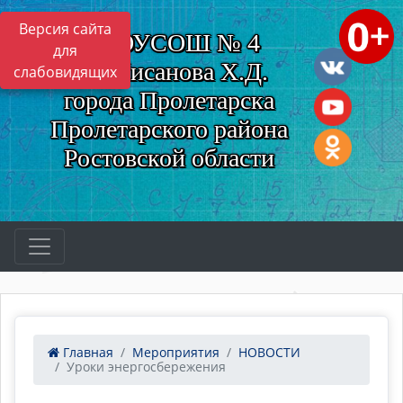
Версия сайта
МБОУСОШ № 4
для
им. Нисанова Х.Д.
слабовидящих
города Пролетарска
Пролетарского района
Ростовской области
Главная
Мероприятия
НОВОСТИ
Уроки энергосбережения