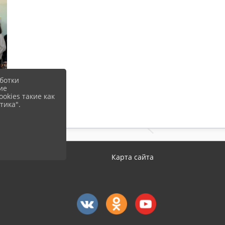
ботки
ие
okies такие как
тика".
Карта сайта