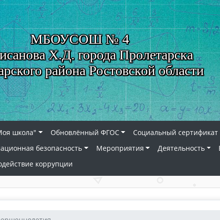
МБОУСОШ № 4
исанова Х.Д. города Пролетарска
арского района Ростовской области
Моя школа"
Обновлённый ФГОС
Социальный сертификат 
ационная безопасность
Мероприятия
Деятельность
одействие коррупции
вершеннолетия