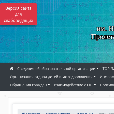
Версия сайта
для
слабовидящих
им. Н
Пролет
Сведения об образовательной организации
ТОР "
Организация отдыха детей и их оздоровления
Информ
Обращения граждан
Взаимодействие с ОО
Против
Главная
Мероприятия
НОВОСТИ
День со