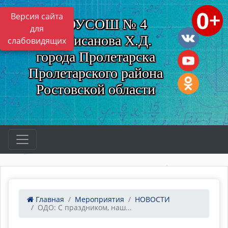
Версия сайта
МБОУСОШ № 4
для
им. Нисанова Х.Д.
слабовидящих
города Пролетарска
Пролетарского района
Ростовской области
Главная
Мероприятия
НОВОСТИ
ОДО: С праздником, наш...