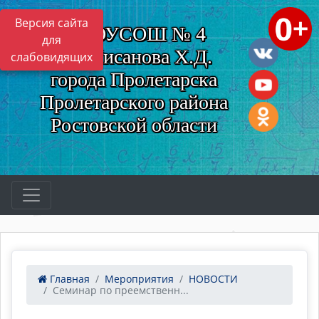
Версия сайта
МБОУСОШ № 4
для
им. Нисанова Х.Д.
слабовидящих
города Пролетарска
Пролетарского района
Ростовской области
Главная
Мероприятия
НОВОСТИ
Семинар по преемственн...