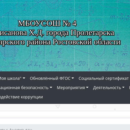
МБОУСОШ № 4
исанова Х.Д. города Пролетарска
арского района Ростовской области
Моя школа"
Обновлённый ФГОС
Социальный сертификат 
ационная безопасность
Мероприятия
Деятельность
одействие коррупции
ры: Анализ дан...