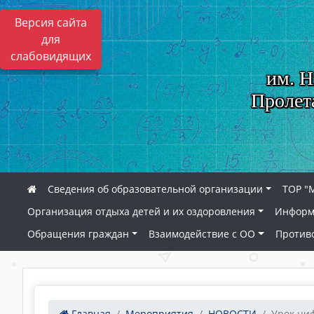
Версия сайта
для
слабовидящих
им. Н
Пролет
Сведения об образовательной организации
ТОР "
Организация отдыха детей и их оздоровления
Информ
Обращения граждан
Взаимодействие с ОО
Против
Главная
Мероприятия
НОВОСТИ
Урок циф