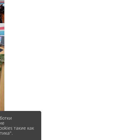
ботки
ие
okies такие как
тика".